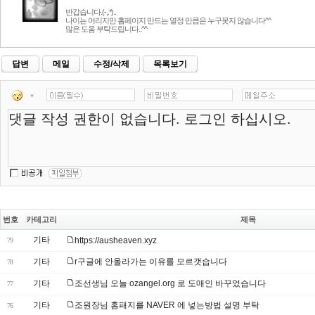
반갑습니다.(-,.*)..
나이는 어리지만 홈페이지 만드는 열정 만큼은 누구못지 않습니다^^
많은 도움 부탁드립니다..^^
답변
메일
수정/삭제
목록보기
번호
카테고리
제목
기타
https://ausheaven.xyz
79
기타
r구글에 안올라가는 이유를 모르갯습니다
78
기타
조선생님 오늘 ozangel.org 로 도매인 바꾸었습니다
77
기타
조원장님 홈패지를 NAVER 에 넣는방법 설명 부탁
76