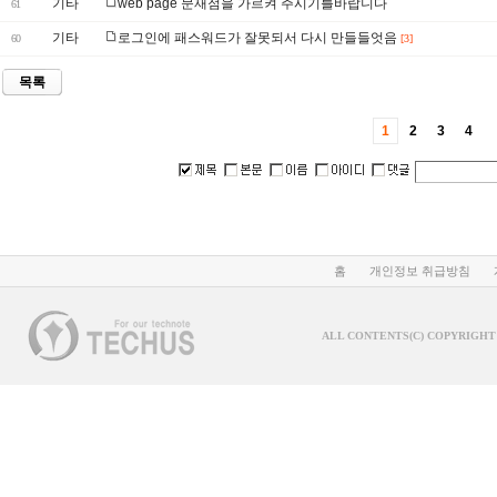
기타
web page 문재점을 가르켜 주시기를바랍니다
61
기타
로그인에 패스워드가 잘못되서 다시 만들들엇음
60
[3]
목록
1
2
3
4
홈
개인정보 취급방침
ALL CONTENTS(C) COPYRIGHT 