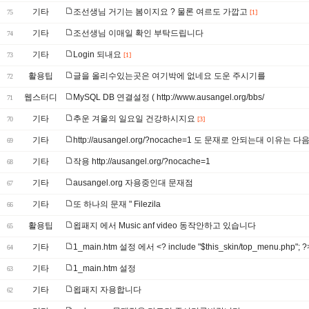
기타
조선생님 거기는 봄이지요 ? 물론 여르도 가깝고
75
[1]
기타
조선생님 이매일 확인 부탁드립니다
74
기타
Login 되내요
73
[1]
활용팁
글을 올리수있는곳은 여기박에 없네요 도운 주시기를
72
웹스터디
MySQL DB 연결설정 ( http://www.ausangel.org/bbs/
71
기타
추운 겨울의 일요일 건강하시지요
70
[3]
기타
http://ausangel.org/?nocache=1 도 문재로 안되는대 이유는 다음
69
기타
작용 http://ausangel.org/?nocache=1
68
기타
ausangel.org 자용중인대 문재점
67
기타
또 하나의 문재 " Filezila
66
활용팁
욉패지 에서 Music anf video 동작안하고 있습니다
65
기타
1_main.htm 설정 에서 <? include "$this_skin/top_menu.php"; ?
64
기타
1_main.htm 설정
63
기타
욉패지 자용합니다
62