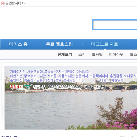
테커스 홈
무료 웹호스팅
테크노트 자료
전체보기
스킨
활용팁
레이아웃
웹스