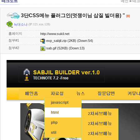
테크노트
메인
»
테크
3단CSS메뉴 플러그인(멋쟁이님 삽질 빌더용) ”
[0]
늑대소냐
(IP:121.xxx.128)
홈페이지
http://www.sukil.net
첨부#1
exp_sabjil.zip
(2KB) (Down:54)
첨부#2
sab.gif
(52KB) (Down:13)