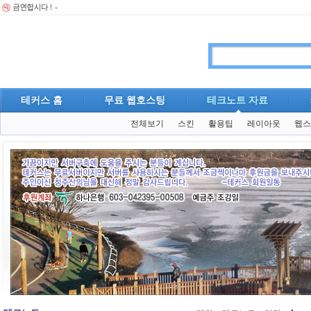
테커스 홈
무료 웹호스팅
테크노트 자료
전체보기
스킨
활용팁
레이아웃
웹스