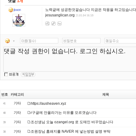
댓글
1개
노력긑에 성공한것겉습니다 지금은 작용을 하고있습니
jkwon
jesusanglican.org
21.01.04 16:59
번호
카테고리
제목
기타
https://ausheaven.xyz
41
기타
r구글에 안올라가는 이유를 모르갯습니다
40
기타
조선생님 오늘 ozangel.org 로 도매인 바꾸었습니다
39
기타
조원장님 홈패지를 NAVER 에 넣는방법 설명 부탁
38