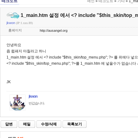
테크노트
메인
»
테크노트
»
기타
» 1_mai
1_main.htm 설정 에서 <? include "$this_skin/top_
jkwon
(IP:1.xxx.89)
홈페이지
http://ausangel.org
안녕하요
즘 욉패지 마칠라고 하니
1_main.htm 설정 에서 <? include "$this_skin/top_menu.php"; ?
<? include "$this_skin/top_menu.php"; ?>를 1_main.htm 에 
JK
jkwon
반갑습니다.
답변
메일
수정/삭제
목록보기