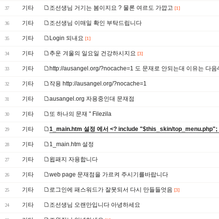
기타
조선생님 거기는 봄이지요 ? 물론 여르도 가깝고
37
[1]
기타
조선생님 이매일 확인 부탁드립니다
36
기타
Login 되내요
35
[1]
기타
추운 겨울의 일요일 건강하시지요
34
[3]
기타
http://ausangel.org/?nocache=1 도 문재로 안되는대 이유는 다음
33
기타
작용 http://ausangel.org/?nocache=1
32
기타
ausangel.org 자용중인대 문재점
31
기타
또 하나의 문재 " Filezila
30
기타
1_main.htm 설정 에서 <? include "$this_skin/top_menu.php";
29
기타
1_main.htm 설정
28
기타
욉패지 자용합니다
27
기타
web page 문재점을 가르켜 주시기를바랍니다
26
기타
로그인에 패스워드가 잘못되서 다시 만들들엇음
25
[3]
기타
조선생님 오랜만입니다 아녕하세요
24