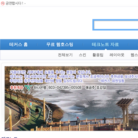
테커스 홈
무료 웹호스팅
테크노트 자료
전체보기
스킨
활용팁
레이아웃
웹스