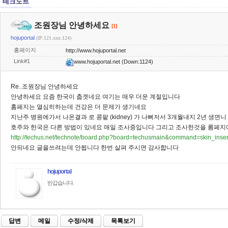
테크노트
조원장님 안녕하세요
[1]
hojuportal
(IP:121.xxx.124)
홈페이지
http://www.hojuportal.net
Link#1
www.hojuportal.net
(Down:1124)
Re..조원장님 안녕하세요
안녕하세요 요즘 한국이 춥겟네요 여기는 매우 더운 계절입니다
홈페지는 열심히하는데 건강은 더 문제가 생기네요
지난주 병원에가서 나온결과 로 콩팥 (kidney) 가 나뻐저서 3개월내지 2년 
호주와 한국은 다른 방법이 있네요 매일 조사중입니다 그리고 조사한것을 롬페지
http://techus.net/technote/board.php?board=techusmain&command=skin_inse
안되네요 글을쓰려는데 안됩니다 한번 살펴 주시면 감사합니다
hojuportal
반갑습니다.
답변
메일
수정/삭제
목록보기