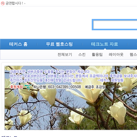
테커스 홈
무료 웹호스팅
테크노트 자료
전체보기
스킨
활용팁
레이아웃
웹스