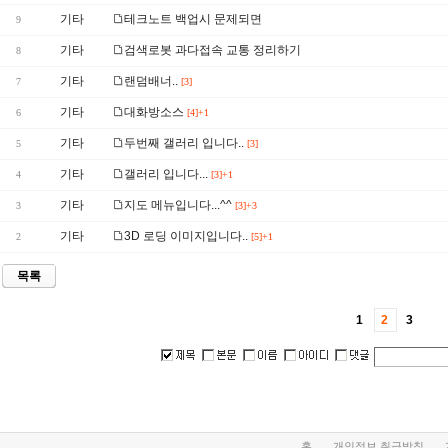
기타
테크노트 백업시 문제되면
9
기타
검색로봇 과다접속 교통 정리하기
8
기타
랜덤배너..
7
[3]
기타
대화방소스
6
[4]+1
기타
두번째 갤러리 입니다..
5
[3]
기타
갤러리 입니다...
4
[3]+1
기타
지도 메뉴입니다...^^
3
[3]+3
기타
3D 로딩 이미지입니다..
2
[5]+1
목록
1
2
3
홈
개인정보 취급방침