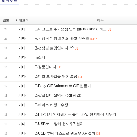
테크노트
번호
카테고리
제목
기타
테크노트 추가생성 입력란(checkbox) 버그
21
[1]
기타
선생님 계정 초기화 하고 싶어요
20
[6]+7
기타
선생님 설명입니다..^^
19
[1]
기타
소니
18
기타
질문입니다..
17
[3]
기타
테크 모바일을 위한 크롬
16
[1]
기타
Easy GIF Animator로 GIF 만들기
15
기타
삽질빌더 설명서 (pdf 파일)
14
기타
페이스북 링크수정
13
기타
FTP에서 안지워지는 폴더, 파일 완벽하게 지우기
12
기타
USB로 부팅해 윈도우7 설치
11
기타
USB 부팅 디스크로 윈도우 XP 설치
10
[3]