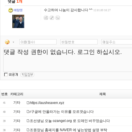
댓글
1개
수고하여 나눔이 감사합니다 ^^
예랑맨
12.01.09 10:27
번호
카테고리
제목
기타
https://ausheaven.xyz
41
기타
r구글에 안올라가는 이유를 모르갯습니다
40
기타
조선생님 오늘 ozangel.org 로 도매인 바꾸었습니다
39
기타
조원장님 홈패지를 NAVER 에 넣는방법 설명 부탁
38