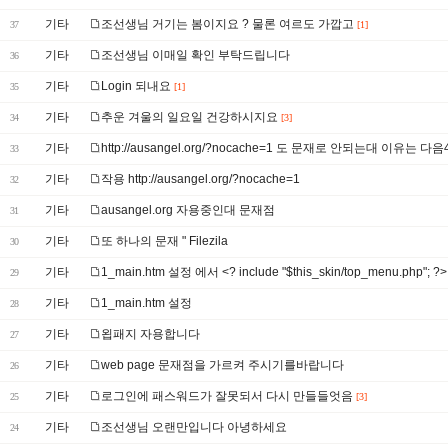
기타
조선생님 거기는 봄이지요 ? 물론 여르도 가깝고
37
[1]
기타
조선생님 이매일 확인 부탁드립니다
36
기타
Login 되내요
35
[1]
기타
추운 겨울의 일요일 건강하시지요
34
[3]
기타
http://ausangel.org/?nocache=1 도 문재로 안되는대 이유는 다음
33
기타
작용 http://ausangel.org/?nocache=1
32
기타
ausangel.org 자용중인대 문재점
31
기타
또 하나의 문재 " Filezila
30
기타
1_main.htm 설정 에서 <? include "$this_skin/top_menu.php"; ?>
29
기타
1_main.htm 설정
28
기타
욉패지 자용합니다
27
기타
web page 문재점을 가르켜 주시기를바랍니다
26
기타
로그인에 패스워드가 잘못되서 다시 만들들엇음
25
[3]
기타
조선생님 오랜만입니다 아녕하세요
24