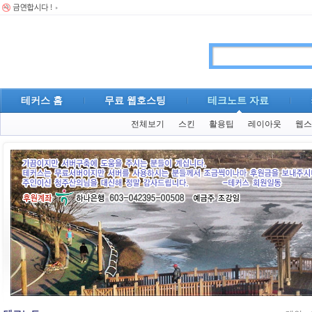
테커스 홈
무료 웹호스팅
테크노트 자료
전체보기
스킨
활용팁
레이아웃
웹스