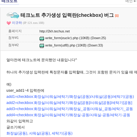
테크노트
메인
»
테크노트 추가생성 입력란(checkbox) 버그
[1]
이규하
(IP:121.xxx.188)
홈페이지
http://2kh.techus.net
첨부#1
write_form(euckr).php
(10KB) (Down:25)
첨부#2
write_form(utf8).php
(10KB) (Down:33)
얼마전에 테크노트에 문의했던 내용입니다^
하나의 추가생성 입력란에 특정문자를 입력할때, 그것이 포함된 문자가 있을 때 
예)
user_add1~4 입력란에
add1=checkbox:화장실/샤워실/세탁기/화장실(공동)/샤워실(공동)/세탁기(공동)
add2=checkbox:화장실/샤워실/세탁기/화장실[공동]/샤워실[공동]/세탁기[공동]
add3=checkbox:화장실/샤워실/세탁기/화장실_공동/샤워실_공동/세탁기_공동
add4=checkbox:화장실/샤워실/세탁기/화장실-공동/샤워실-공동/세탁기-공동
와같이 입력하고
글쓰기에서
화장실(공동), 샤워실(공동), 세탁기(공동)