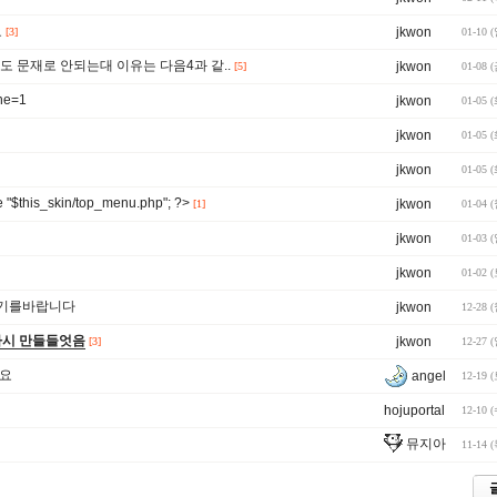
요
jkwon
[3]
01-10 
ache=1 도 문재로 안되는대 이유는 다음4과 같..
jkwon
[5]
01-08 
he=1
jkwon
01-05 
jkwon
01-05 
jkwon
01-05 
"$this_skin/top_menu.php"; ?>
jkwon
[1]
01-04 
jkwon
01-03 
jkwon
01-02 
주시기를바랍니다
jkwon
12-28 
다시 만들들엇음
jkwon
[3]
12-27 
세요
angel
12-19 
hojuportal
12-10 
뮤지아
11-14 