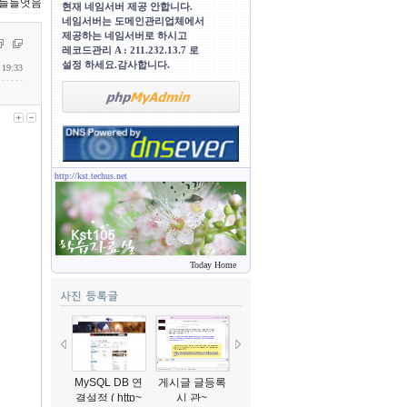
만들들엇음
현재 네임서버 제공 안합니다.
네임서버는 도메인관리업체에서
제공하는 네임서버로 하시고
레코드관리 A : 211.232.13.7 로
설정 하세요.감사합니다.
 19:33
http://kst.techus.net
Today Home
MySQL DB 연
게시글 글등록
게시판 글등록
선생님 설명입
결설정 ( http~
시 관~
시 관~
니다..^~