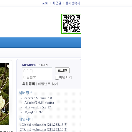
|
|
MEMBER
LOGIN
비번기억
회원등록
|
비밀번호 찾기
Server : Sulinux 2.0
Apache/2.0.64 (unix)
PHP version 5.2.17
Mysql 5.0.92
1차: ns1.techus.net (
211.232.13.7
)
2차: ns2.techus.net (
211.232.13.3
)