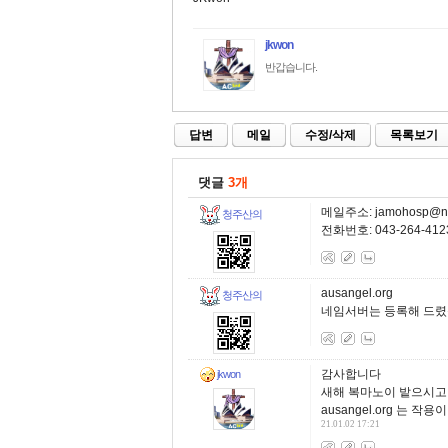
jkwon
반갑습니다.
답변
메일
수정/삭제
목록보기
댓글
3개
메일주소:
jamohosp@n
청주산의
전화번호: 043-264-41
ausangel.org
청주산의
네임서버는 등록해 드렸
감사합니다
jkwon
새해 복마노이 밭으시고
ausangel.org 는 
21.01.02 17:21