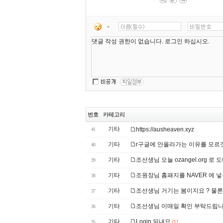
번호
카테고리
기타
https://ausheaven.xyz
41
기타
r구글에 안올라가는 이유를 모
40
기타
조선생님 오늘 ozangel.org 
39
기타
조원장님 홈패지를 NAVER 에 
38
기타
조선생님 거기는 봄이지요 ? 물
37
기타
조선생님 이매일 확인 부탁드립
36
기타
Login 되내요
35
[1]