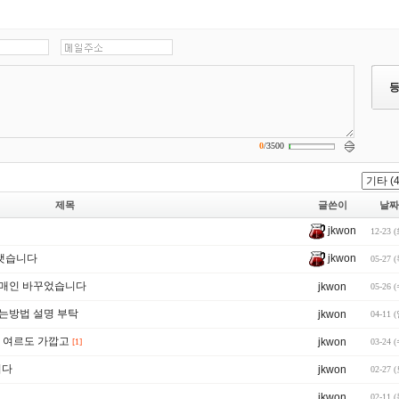
0
/
3500
제목
글쓴이
날짜
jkwon
12-23 
jkwon
르갯습니다
05-27 
로 도매인 바꾸었습니다
jkwon
05-26 
넣는방법 설명 부탁
jkwon
04-11 
론 여르도 가깝고
jkwon
[1]
03-24 
니다
jkwon
02-27 
jkwon
02-11 