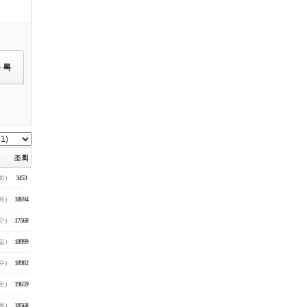
조회
(화)
3453
(목)
18694
(수)
17560
(일)
18999
(수)
18982
(토)
19659
(목)
18568