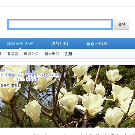
테크노트 자료
커뮤니티
동맹사이트
킨
활용팁
레이아웃
웹스터디
기타