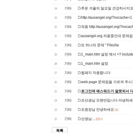
기타
추운 겨울의 일요일 건강하시지
34
기타
http://ausangel.org/?noc
33
기타
작용 http://ausangel.org/?nocac
32
기타
ausangel.org 자용중인대 문재점
31
기타
또 하나의 문재 " Filezila
30
기타
1_main.htm 설정 에서 <? include 
29
기타
1_main.htm 설정
28
기타
욉패지 자용합니다
27
기타
web page 문재점을 가르켜 
26
기타
로그인에 패스워드가 잘못되서 
25
기타
조선생님 오랜만입니다 아녕하
24
기타
조원장님 안녕하세요
23
[1]
기타
선생님....
22
[2]+1
목록