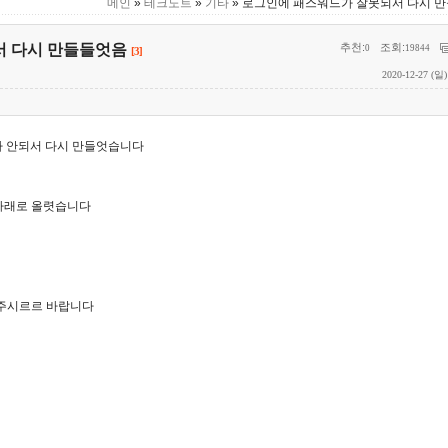
메인
»
테크노트
»
기타
» 로그인에 패스워드가 잘못되서 다시 
서 다시 만들들엇음
추천:
조회:
0
19844
[3]
2020-12-27 (일)
가 안되서 다시 만들엇습니다
엇고 아래로 올렷습니다
렬락 주시르르 바랍니다