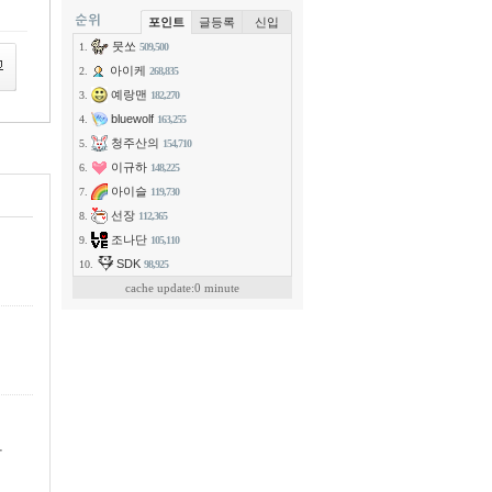
포인트
글등록
신입
뭇쏘
1.
509,500
아이케
2.
268,835
예랑맨
3.
182,270
bluewolf
4.
163,255
청주산의
5.
154,710
이규하
6.
148,225
아이슬
7.
119,730
선장
8.
112,365
조나단
9.
105,110
SDK
10.
98,925
cache update:0 minute
다