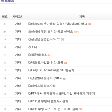
테크노트
번호
카테고리
제목
기타
테크노트 추가생성 입력란(checkbox) 버그
21
[1]
기타
선생님 계정 초기화 하고 싶어요
20
[6]+7
기타
선생님 설명입니다..^^
19
[1]
기타
소니
18
기타
질문입니다..
17
[3]
기타
테크 모바일을 위한 크롬
16
[1]
기타
Easy GIF Animator로 GIF 만들기
15
기타
삽질빌더 설명서 (pdf 파일)
14
기타
페이스북 링크수정
13
기타
FTP에서 안지워지는 폴더, 파일 완벽하게 지우기
12
기타
USB로 부팅해 윈도우7 설치
11
기타
USB 부팅 디스크로 윈도우 XP 설치
10
[3]