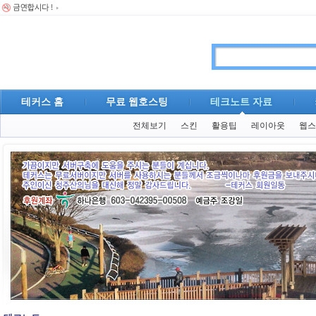
테커스 홈
무료 웹호스팅
테크노트 자료
전체보기
스킨
활용팁
레이아웃
웹스