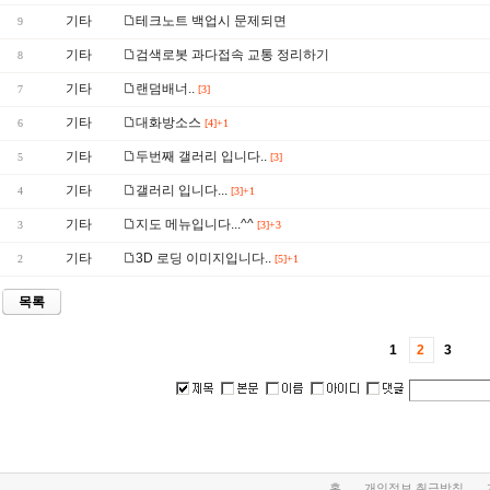
기타
테크노트 백업시 문제되면
9
기타
검색로봇 과다접속 교통 정리하기
8
기타
랜덤배너..
7
[3]
기타
대화방소스
6
[4]+1
기타
두번째 갤러리 입니다..
5
[3]
기타
갤러리 입니다...
4
[3]+1
기타
지도 메뉴입니다...^^
3
[3]+3
기타
3D 로딩 이미지입니다..
2
[5]+1
목록
1
2
3
홈
개인정보 취급방침