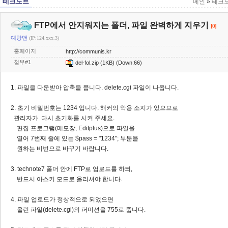
테크노트
메인
»
테크
FTP에서 안지워지는 폴더, 파일 완벽하게 지우기
[0]
예랑맨
(IP:124.xxx.3)
홈페이지
http://communis.kr
첨부#1
del-fol.zip
(1KB) (Down:66)
1. 파일을 다운받아 압축을 풉니다. delete.cgi 파일이 나옵니다.
2. 초기 비밀번호는 1234 입니다. 해커의 악용 소지가 있으므로
관리자가 다시 초기화를 시켜 주세요.
편집 프로그램(메모장, Editplus)으로 파일을
열어 7번째 줄에 있는 $pass = "1234"; 부분을
원하는 비번으로 바꾸기 바랍니다.
3. technote7 폴더 안에 FTP로 업로드를 하되,
반드시 아스키 모드로 올리셔야 합니다.
4. 파일 업로드가 정상적으로 되었으면
올린 파일(delete.cgi)의 퍼미션을 755로 줍니다.