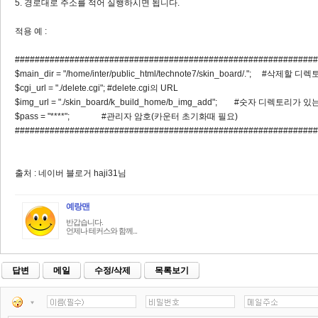
5. 경로대로 주소를 적어 실행하시면 됩니다.
적용 예 :
#############################################################
$main_dir = "/home/inter/public_html/technote7/skin_board/.";
$cgi_url = "./delete.cgi"; #delete.cgi의 URL
$img_url = "./skin_board/k_build_home/b_img_add"; #숫자 디렉토리가
$pass = "****"; #관리자 암호(카운터 초기화때 필요)
############################################################
출처 : 네이버 블로거 haji31님
예랑맨
반갑습니다.
언제나 테커스와 함께...
답변
메일
수정/삭제
목록보기