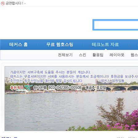
테커스 홈
무료 웹호스팅
테크노트 자료
전체보기
스킨
활용팁
레이아웃
웹스