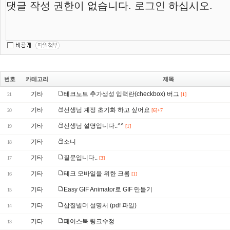
번호
카테고리
제목
기타
테크노트 추가생성 입력란(checkbox) 버그
21
[1]
기타
선생님 계정 초기화 하고 싶어요
20
[6]+7
기타
선생님 설명입니다..^^
19
[1]
기타
소니
18
기타
질문입니다..
17
[3]
기타
테크 모바일을 위한 크롬
16
[1]
기타
Easy GIF Animator로 GIF 만들기
15
기타
삽질빌더 설명서 (pdf 파일)
14
기타
페이스북 링크수정
13