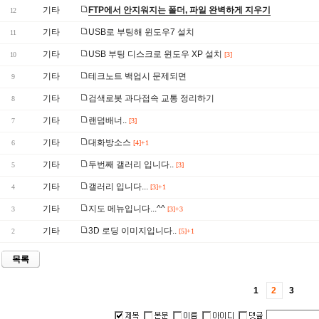
기타
FTP에서 안지워지는 폴더, 파일 완벽하게 지우기
12
기타
USB로 부팅해 윈도우7 설치
11
기타
USB 부팅 디스크로 윈도우 XP 설치
10
[3]
기타
테크노트 백업시 문제되면
9
기타
검색로봇 과다접속 교통 정리하기
8
기타
랜덤배너..
7
[3]
기타
대화방소스
6
[4]+1
기타
두번째 갤러리 입니다..
5
[3]
기타
갤러리 입니다...
4
[3]+1
기타
지도 메뉴입니다...^^
3
[3]+3
기타
3D 로딩 이미지입니다..
2
[5]+1
목록
1
2
3