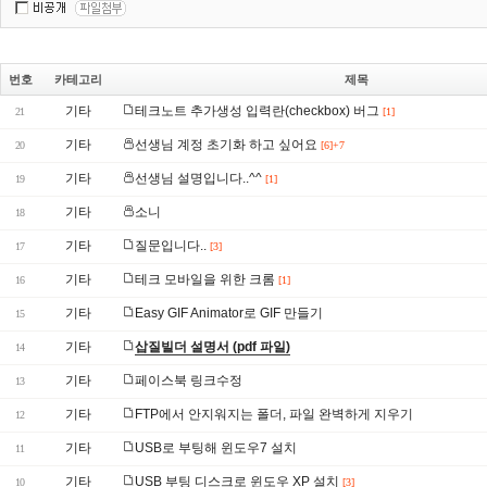
번호
카테고리
제목
기타
테크노트 추가생성 입력란(checkbox) 버그
21
[1]
기타
선생님 계정 초기화 하고 싶어요
20
[6]+7
기타
선생님 설명입니다..^^
19
[1]
기타
소니
18
기타
질문입니다..
17
[3]
기타
테크 모바일을 위한 크롬
16
[1]
기타
Easy GIF Animator로 GIF 만들기
15
기타
삽질빌더 설명서 (pdf 파일)
14
기타
페이스북 링크수정
13
기타
FTP에서 안지워지는 폴더, 파일 완벽하게 지우기
12
기타
USB로 부팅해 윈도우7 설치
11
기타
USB 부팅 디스크로 윈도우 XP 설치
10
[3]