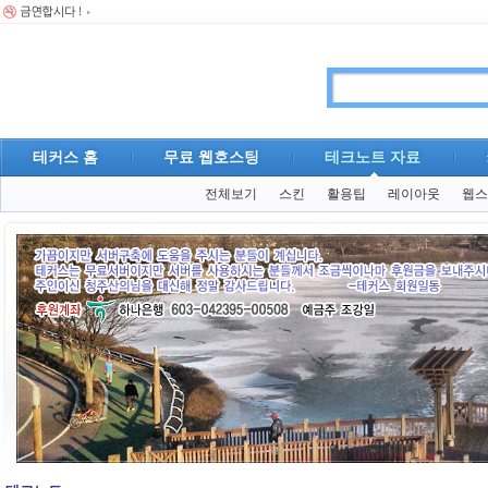
테커스 홈
무료 웹호스팅
테크노트 자료
전체보기
스킨
활용팁
레이아웃
웹스