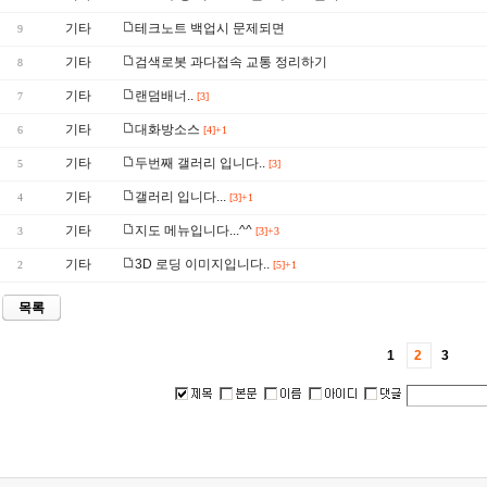
기타
테크노트 백업시 문제되면
9
기타
검색로봇 과다접속 교통 정리하기
8
기타
랜덤배너..
7
[3]
기타
대화방소스
6
[4]+1
기타
두번째 갤러리 입니다..
5
[3]
기타
갤러리 입니다...
4
[3]+1
기타
지도 메뉴입니다...^^
3
[3]+3
기타
3D 로딩 이미지입니다..
2
[5]+1
목록
1
2
3