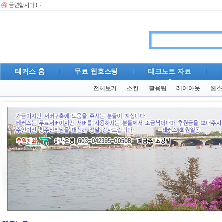
테커스 홈
무료 웹호스팅
테크노트 자료
전체보기
스킨
활용팁
레이아웃
웹스