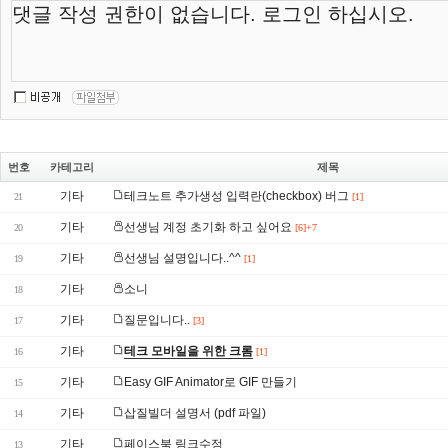
번호
카테고리
제목
기타
테크노트 추가생성 입력란(checkbox) 버그
21
[1]
기타
선생님 계정 초기화 하고 싶어요
20
[6]+7
기타
선생님 설명입니다..^^
19
[1]
기타
소니
18
기타
질문입니다..
17
[3]
기타
테크 모바일을 위한 크롬
16
[1]
기타
Easy GIF Animator로 GIF 만들기
15
기타
삽질빌더 설명서 (pdf 파일)
14
기타
페이스북 링크수정
13