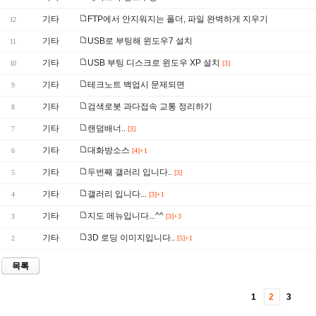
기타
FTP에서 안지워지는 폴더, 파일 완벽하게 지우기
12
기타
USB로 부팅해 윈도우7 설치
11
기타
USB 부팅 디스크로 윈도우 XP 설치
10
[3]
기타
테크노트 백업시 문제되면
9
기타
검색로봇 과다접속 교통 정리하기
8
기타
랜덤배너..
7
[3]
기타
대화방소스
6
[4]+1
기타
두번째 갤러리 입니다..
5
[3]
기타
갤러리 입니다...
4
[3]+1
기타
지도 메뉴입니다...^^
3
[3]+3
기타
3D 로딩 이미지입니다..
2
[5]+1
목록
1
2
3