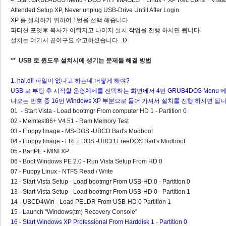
4. Start GRUB4DOS Menu - DOS PRY IMAGES + Linux + XP Rec Cons + Vista
Attended Setup XP, Never unplug USB-Drive Untill After Login
XP 를 설치하기 위하여 1번을 선택 해줍니다.
파티션 포멧후 복사가 이뤄지고 나머지 설치 작업을 진행 하시면 됩니다.
설치는 여기서 끝이구요 수고하셨습니다. :D
** USB 로 윈도우 설치시에 생기는 문제들 해결 방법
1. hal.dll 파일이 없다고 하는데 어떻게 해여?
USB 로 부팅 후 시작할 운영체제를 선택하는 화면에서 4번 GRUB4DOS Menu 
나오는 번호 중 16번 Windows XP 부분으로 들어 가셔서 설치를 진행 하시면 됩니
01 - Start Vista - Load bootmgr From computer HD 1 - Partition 0
02 - Memtest86+ V4.51 - Ram Memory Test
03 - Floppy Image - MS-DOS -UBCD Bart's Modboot
04 - Floppy Image - FREEDOS -UBCD FreeDOS Bart's Modboot
05 - BartPE - MINI XP
06 - Boot Windows PE 2.0 - Run Vista Setup From HD 0
07 - Puppy Linux - NTFS Read / Write
12 - Start Vista Setup - Load bootmgr From USB-HD 0 - Partition 0
13 - Start Vista Setup - Load bootmgr From USB-HD 0 - Partition 1
14 - UBCD4Win - Load PELDR From USB-HD 0 Partition 1
15 - Launch "Windows(tm) Recovery Console"
16 - Start Windows XP Professional From Harddisk 1 - Partition 0