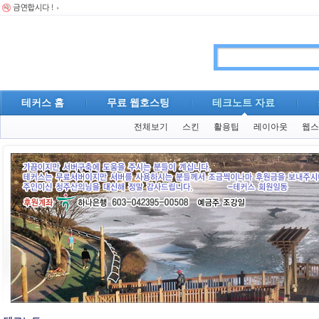
테커스 홈
무료 웹호스팅
테크노트 자료
전체보기
스킨
활용팁
레이아웃
웹스