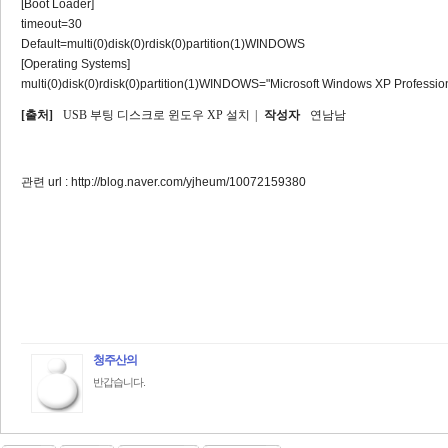
[Boot Loader]
timeout=30
Default=multi(0)disk(0)rdisk(0)partition(1)WINDOWS
[Operating Systems]
multi(0)disk(0)rdisk(0)partition(1)WINDOWS="Microsoft Windows XP Professiona
[출처]
USB 부팅 디스크로 윈도우 XP 설치
|
작성자
연남남
관련 url :
http://blog.naver.com/yjheum/10072159380
청주산의
반갑습니다.