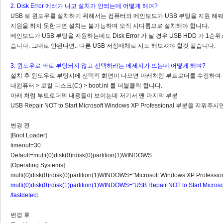
2. Disk Error 에러가 나고 설치가 안되는데 어떻게 해여?
USB 로 윈도우를 설치하기 위해서는 컴퓨터의 메인보드가 USB 부팅을 지원 해줘
지원을 하지 못한다면 설치는 불가능하며 오직 시디롬으로 설치해야 합니다.
메인보드가 USB 부팅을 지원하는데도 Disk Error 가 날 경우 USB HDD 가 
습니다. 그대로 안된다면.. 다른 USB 저장매체로 시도 해보셔야 할것 같습니다.
3. 윈도우로 바로 부팅되지 않고 선택하라는 메세지가 뜨는데 어떻게 해여?
설치 후 윈도우로 부팅시에 선택적 화면이 나오면 아래처럼 부트로더를 수정하여 
내컴퓨터 > 로컬 디스크(C:) > boot.ini 를 더블클릭 합니다.
아래 처럼 부트로더의 내용들이 보이는데 저기서 맨 마지막 부분
USB Repair NOT to Start Microsoft Windows XP Professional 부분을 지워
변경 전
[Boot Loader]
timeout=30
Default=multi(0)disk(0)rdisk(0)partition(1)WINDOWS
[Operating Systems]
multi(0)disk(0)rdisk(0)partition(1)WINDOWS="Microsoft Windows XP Professiona
multi(0)disk(0)rdisk(1)partition(1)WINDOWS="USB Repair NOT to Start Micros
/fastdetect
변경 후