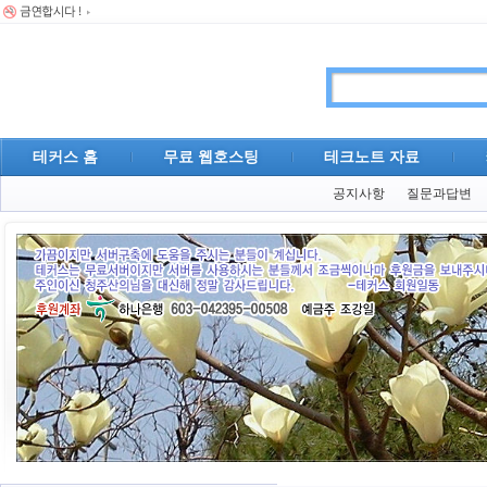
테커스 홈
무료 웹호스팅
테크노트 자료
공지사항
질문과답변