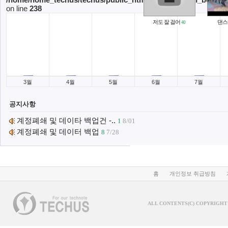
on line
238
저도 잘 걸어
댄
40
3월
4월
5월
6월
7월
공지사항
계정폐쇄 및 데이타 백업건 -..
1
8/01
계정폐쇄 및 데이터 백업
8
7/28
홈
개인정보 취급방침
ALL CONTENTS(C) COPYRIGHT 