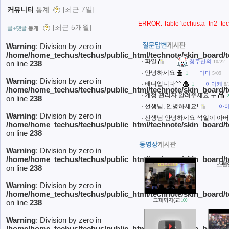
[최근 7일]
ERROR: Table 'techus.a_tn2_techu
[최근 5개월]
Warning
: Division by zero in
/home/home_techus/techus/public_html/technote/skin_board/t
파일
청주산의
10/22
on line
238
안녕하세요
미미
1
5/09
Warning
: Division by zero in
배너입니다^^
아이케
1
8/
/home/home_techus/techus/public_html/technote/skin_board/t
계정 관리자 알려주세요 ㅜ
2
on line
238
선생님, 안녕하세요!
아
Warning
: Division by zero in
선생님 안녕하세요 석일이 아버
/home/home_techus/techus/public_html/technote/skin_board/t
on line
238
Warning
: Division by zero in
/home/home_techus/techus/public_html/technote/skin_board/t
스텝
on line
238
Warning
: Division by zero in
/home/home_techus/techus/public_html/technote/skin_board/t
그때까지(교
100
on line
238
Warning
: Division by zero in
/home/home_techus/techus/public_html/technote/skin_board/t