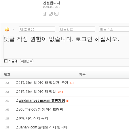
간절합니다.
16.01.16 15:51
번호
제목
계정폐쇄 및 데이타 백업건 -추가-
163
[1]
계정폐쇄 및 데이터 백업
162
[5]+3
windmanye / maum 휴먼계정
161
[1]
yourmelody 계정 이상트래픽
160
휴먼계정 삭제 공지
159
uahani.com 도메인 삭제 합니다.
158