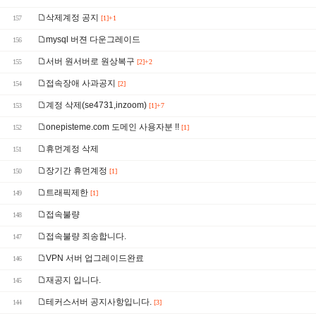
삭제계정 공지
157
[1]+1
mysql 버젼 다운그레이드
156
서버 원서버로 원상복구
155
[2]+2
접속장애 사과공지
154
[2]
계정 삭제(se4731,inzoom)
153
[1]+7
onepisteme.com 도메인 사용자분 !!
152
[1]
휴먼계정 삭제
151
장기간 휴먼계정
150
[1]
트래픽제한
149
[1]
접속불량
148
접속불량 죄송합니다.
147
VPN 서버 업그레이드완료
146
재공지 입니다.
145
테커스서버 공지사항입니다.
144
[3]