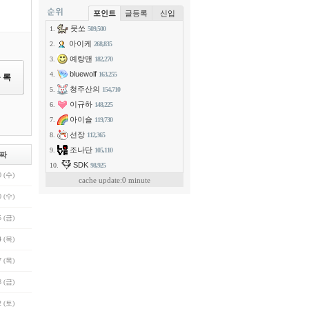
포인트
글등록
신입
뭇쏘
1.
509,500
아이케
2.
268,835
예랑맨
3.
182,270
bluewolf
4.
163,255
청주산의
5.
154,710
이규하
6.
148,225
아이슬
7.
119,730
선장
8.
112,365
조나단
9.
105,110
짜
SDK
10.
98,925
0 (수)
cache update:0 minute
0 (수)
5 (금)
4 (목)
7 (목)
8 (금)
2 (토)