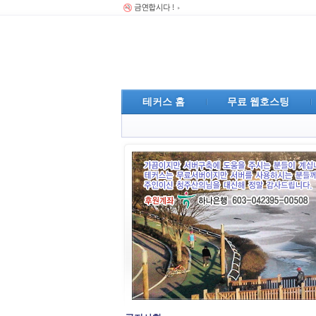
테커스 홈
무료 웹호스팅