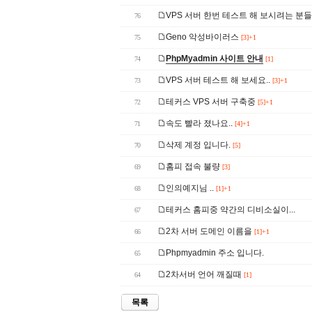
VPS 서버 한번 테스트 해 보시려는 분
76
Geno 악성바이러스
75
[3]+1
PhpMyadmin 사이트 안내
74
[1]
VPS 서버 테스트 해 보세요..
73
[3]+1
테커스 VPS 서버 구축중
72
[5]+1
속도 빨라 졌나요..
71
[4]+1
삭제 계정 입니다.
70
[5]
홈피 접속 불량
69
[3]
인의예지님 ..
68
[1]+1
테커스 홈피중 약간의 디비소실이...
67
2차 서버 도메인 이름을
66
[1]+1
Phpmyadmin 주소 입니다.
65
2차서버 언어 깨질때
64
[1]
목록