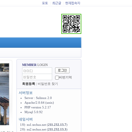
|
|
MEMBER
LOGIN
비번기억
회원등록
|
비밀번호 찾기
Server : Sulinux 2.0
Apache/2.0.64 (unix)
PHP version 5.2.17
Mysql 5.0.92
1차: ns1.techus.net (
211.232.13.7
)
2차: ns2.techus.net (
211.232.13.3
)