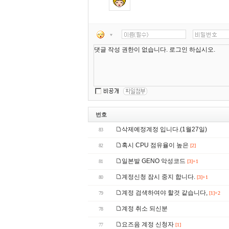
번호
삭제예정계정 입니다.(1월27일)
83
혹시 CPU 점유율이 높은
82
[2]
일본발 GENO 악성코드
81
[3]+1
계정신청 잠시 중지 합니다.
80
[3]+1
계정 검색하여야 할것 같습니다,
79
[1]+2
계정 취소 되신분
78
요즈음 계정 신청자
77
[1]