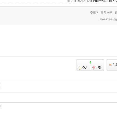
메인
»
공지사항
» PhpMyadmin 
추천:
조회:
0
4088
2009-12-08 (화)
2