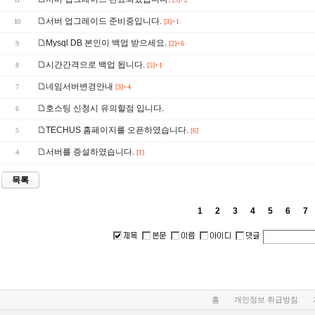
서버 업그레이드 준비중입니다.
10
[3]+1
Mysql DB 본인이 백업 받으세요.
9
[2]+6
시간간격으로 백업 됩니다.
8
[5]+1
네임서버변경안내
7
[3]+4
호스팅 신청시 유의할점 입니다.
6
TECHUS 홈페이지를 오픈하였습니다.
5
[6]
서버를 증설하였습니다.
4
[1]
목록
1
2
3
4
5
6
7
홈
개인정보 취급방침