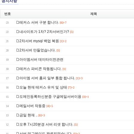
공지사항
번호
제목
테커스 서버 구분 합니다.
23
[6]+7
내사이트가 1차? 2차서버인가?
22
[5]
2차서버 mysql 백업 복원
21
[1]+2
2차서버 만들었습니다.
20
[5]
아이엠서버 데이타이전관련
19
테커스 파비콘 작동됩니다.
18
[1]
아이엠 서버 홈피 일부 통합 됩니다.
17
[1]+3
오늘 현재 테커스 유저 및 상태
16
[7]+2
도메인등록하신분중 구글메일서버이용
15
[3]+1
메일서버 작동중
14
[4]+5
금일 현재 ..
13
[6]+3
오후 7시20분경 서버 리셋 합니다.
12
[5]
서버 업그레이드 완료되었습니다.
11
[5]+2