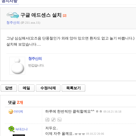
공지사항
구글 애드센스 설치
[2]
청주산의
(IP:211.xxx.11)
그냥 심심해서(요즈음 단풍철인가 외래 앉아 있으면 환자도 없고 놀기 바쁩니다.)
설치해 보았습니다.....
청주산의
반갑습니다.
답변
메일
수정/삭제
목록보기
댓글
2개
하루에 한번씩만 클릭할께요^^ ㅎㅎ
아이케
09.10.21 16:58
저두요..
늑대소냐
이제 자주 올께요..ㅠㅠㅠ
09.10.22 20:06