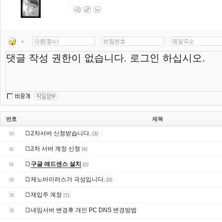
번호
제목
2차서버 신청받습니다.
63
[3]
2차 서버 계정 신청
62
[4]
구글 애드센스 설치
61
[2]
제노바이러스가 극성입니다.
60
[3]
재입주 계정
59
[1]
네임서버 변경후 개인 PC DNS 변경방법
58