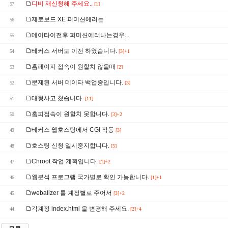
디비 재신청해 주세요..
57
[1]
제로보드 XE 퍼미션에러는
56
데이타이전후 퍼미션에러나는경우...
55
테커스 서버도 이전 하였습니다.
54
[3]+1
홈페이지 접속이 원할치 않을때
53
[2]
문제된 서버 데이타 백업중입니다.
52
[3]
대형사고 쳤습니다.
51
[11]
홈피접속이 원할치 못합니다.
50
[3]+2
테커스 웹호스팅에서 CGI 작동
49
[3]
호스팅 신청 일시중지합니다.
48
[5]
Chroot 작업 계획입니다.
47
[1]+2
웹분석 프로그램 국가별로 확인 가능합니다.
46
[1]+1
webalizer 를 계정별로 주어서
45
[3]+2
각계정 index.html 을 변경해 주세요.
44
[2]+4