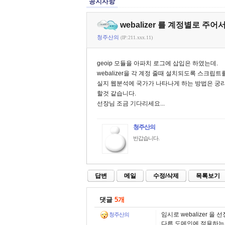
공지사항
webalizer 를 계정별로 주어
청주산의
(IP:211.xxx.11)
geoip 모듈을 아파치 로그에 삽입은 하였는데.
webalizer을 각 계정 줄때 설치되도록 스크립
실지 웹분석에 국가가 나타나게 하는 방법은 궁
할것 같습니다.
선장님 조금 기다리세요...
청주산의
반갑습니다.
답변
메일
수정/삭제
목록보기
댓글
5개
임시로 webalizer 
청주산의
다른 도메인에 적용하는