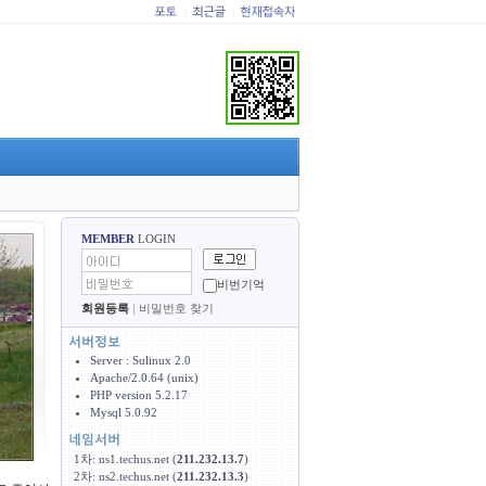
|
|
MEMBER
LOGIN
비번기억
회원등록
|
비밀번호 찾기
Server : Sulinux 2.0
Apache/2.0.64 (unix)
PHP version 5.2.17
Mysql 5.0.92
1차: ns1.techus.net (
211.232.13.7
)
2차: ns2.techus.net (
211.232.13.3
)