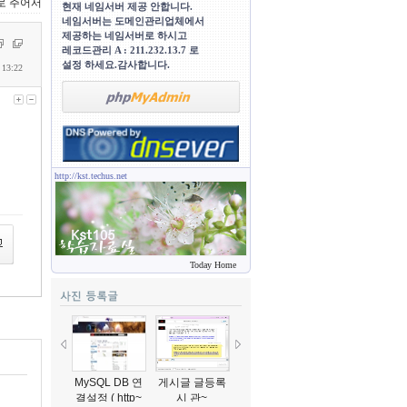
별로 주어서
현재 네임서버 제공 안합니다.
네임서버는 도메인관리업체에서
제공하는 네임서버로 하시고
레코드관리 A : 211.232.13.7 로
설정 하세요.감사합니다.
 13:22
http://kst.techus.net
Today Home
MySQL DB 연
게시글 글등록
게시판 글등록
선생님 설명입
결설정 ( http~
시 관~
시 관~
니다..^~