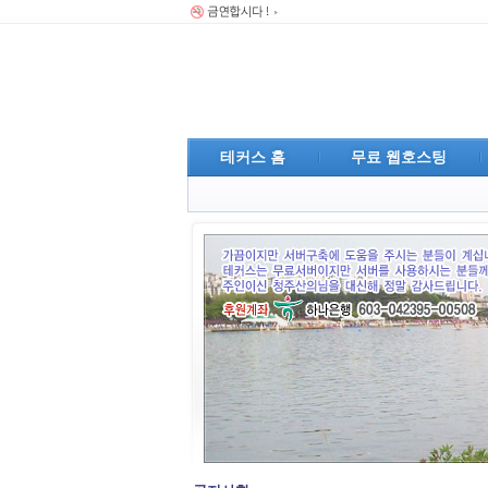
테커스 홈
무료 웹호스팅