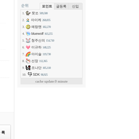
포인트
글등록
신입
뭇쏘
1.
509,500
아이케
2.
268,835
예랑맨
3.
182,270
bluewolf
4.
163,255
청주산의
5.
154,710
이규하
6.
148,225
아이슬
7.
119,730
선장
8.
112,365
조나단
9.
105,110
SDK
10.
98,925
cache update:0 minute