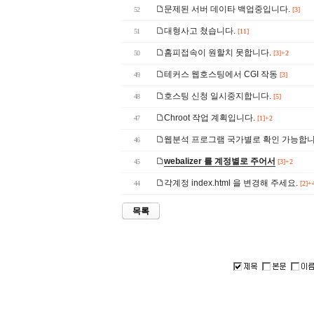
문제된 서버 데이타 백업중입니다.
52
[3]
대형사고 쳤습니다.
51
[11]
홈피접속이 원할치 못합니다.
50
[3]+2
테커스 웹호스팅에서 CGI 작동
49
[3]
호스팅 신청 일시중지합니다.
48
[5]
Chroot 작업 계획입니다.
47
[1]+2
웹분석 프로그램 국가별로 확인 가능합니
46
webalizer 를 계정별로 주어서
45
[3]+2
각계정 index.html 을 변경해 주세요.
44
[2]+
목록