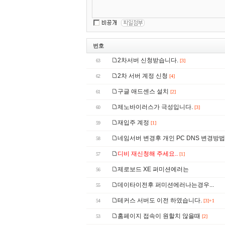
번호
2차서버 신청받습니다.
63
[3]
2차 서버 계정 신청
62
[4]
구글 애드센스 설치
61
[2]
제노바이러스가 극성입니다.
60
[3]
재입주 계정
59
[1]
네임서버 변경후 개인 PC DNS 변경방법
58
디비 재신청해 주세요..
57
[1]
제로보드 XE 퍼미션에러는
56
데이타이전후 퍼미션에러나는경우...
55
테커스 서버도 이전 하였습니다.
54
[3]+1
홈페이지 접속이 원할치 않을때
53
[2]