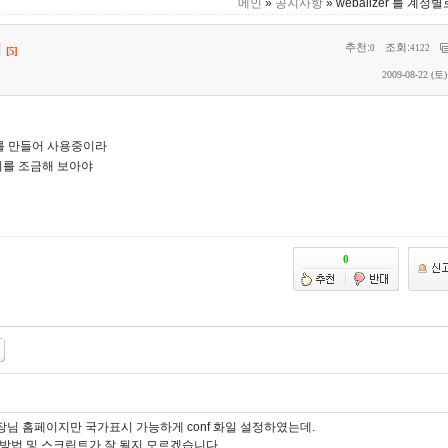
메인
»
공지사항
» webalizer 를 계정
서
추천:
조회:
0
4122
[5]
2009-08-22 (토)
트를 만들어 사용중이라
리를 조금해 보아야
을 선장님 홈페이지만 국가표시 가능하게 conf 화일 설정하였는데.
방법 및 스크립트가 잘 될지 모르겠습니다.