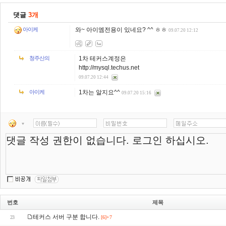
댓글
3개
와~ 아이엠전용이 있네요? ^^ ㅎㅎ
아이케
09.07.20 12:12
청주산의
1차 테커스계정은
http://mysql.techus.net
09.07.20 12:44
아이케
1차는 알지요^^
09.07.20 15:16
번호
제목
테커스 서버 구분 합니다.
23
[6]+7