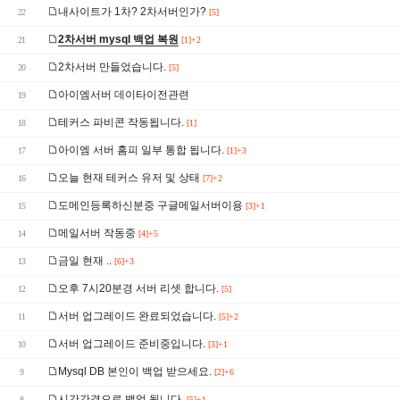
내사이트가 1차? 2차서버인가?
22
[5]
2차서버 mysql 백업 복원
21
[1]+2
2차서버 만들었습니다.
20
[5]
아이엠서버 데이타이전관련
19
테커스 파비콘 작동됩니다.
18
[1]
아이엠 서버 홈피 일부 통합 됩니다.
17
[1]+3
오늘 현재 테커스 유저 및 상태
16
[7]+2
도메인등록하신분중 구글메일서버이용
15
[3]+1
메일서버 작동중
14
[4]+5
금일 현재 ..
13
[6]+3
오후 7시20분경 서버 리셋 합니다.
12
[5]
서버 업그레이드 완료되었습니다.
11
[5]+2
서버 업그레이드 준비중입니다.
10
[3]+1
Mysql DB 본인이 백업 받으세요.
9
[2]+6
시간간격으로 백업 됩니다.
8
[5]+1