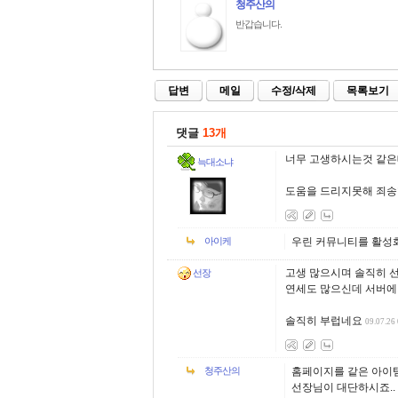
청주산의
반갑습니다.
답변
메일
수정/삭제
목록보기
댓글
13개
너무 고생하시는것 같은데 
늑대소냐
도움을 드리지못해 죄송합
아이케
우린 커뮤니티를 활성화
고생 많으시며 솔직히 
선장
연세도 많으신데 서버에 
솔직히 부럽네요
09.07.26
청주산의
홈페이지를 같은 아이템
선장님이 대단하시죠..