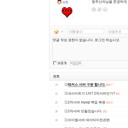
청주산의님을 존경하게 
승짱
번호
테커스 서버 구분 합니다.
23
[6]+7
내사이트가 1차? 2차서버인가?
22
[5]
2차서버 mysql 백업 복원
21
[1]+2
2차서버 만들었습니다.
20
[5]
아이엠서버 데이타이전관련
19