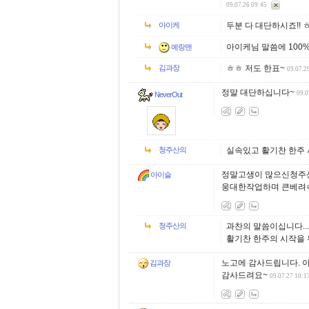
09.07.26 09:45
아이케
두분 다 대단하시죠!! 
아이케님 말씀에 100% 
예랑맨
김과장
ㅎㅎ 저도 한표~
09.07.2
정말 대단하십니다~
09.0
NeverOut
청주산의
실속있고 활기찬 한주 
정말고생이 많으신청주산
아이슬
웅대한작업하며 큰베려
청주산의
과찬의 말씀이십니다...
활기찬 한주의 시작을 위
노고에 감사드립니다. 
김과장
감사드려요~
09.07.27 10:1