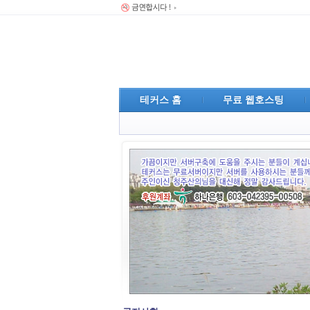
테커스 홈
무료 웹호스팅