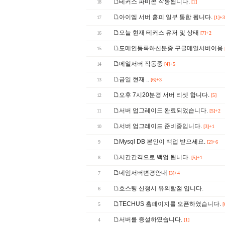
테커스 파비콘 작동됩니다.
18
[1]
아이엠 서버 홈피 일부 통합 됩니다.
17
[1]+3
오늘 현재 테커스 유저 및 상태
16
[7]+2
도메인등록하신분중 구글메일서버이용
15
메일서버 작동중
14
[4]+5
금일 현재 ..
13
[6]+3
오후 7시20분경 서버 리셋 합니다.
12
[5]
서버 업그레이드 완료되었습니다.
11
[5]+2
서버 업그레이드 준비중입니다.
10
[3]+1
Mysql DB 본인이 백업 받으세요.
9
[2]+6
시간간격으로 백업 됩니다.
8
[5]+1
네임서버변경안내
7
[3]+4
호스팅 신청시 유의할점 입니다.
6
TECHUS 홈페이지를 오픈하였습니다.
5
[
서버를 증설하였습니다.
4
[1]