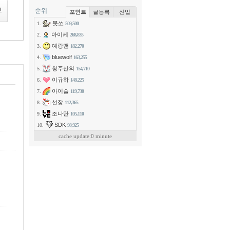
포인트
글등록
신입
뭇쏘
1.
509,500
아이케
2.
268,835
예랑맨
3.
182,270
bluewolf
4.
163,255
청주산의
5.
154,710
이규하
6.
148,225
아이슬
7.
119,730
선장
8.
112,365
조나단
9.
105,110
SDK
10.
98,925
cache update:0 minute