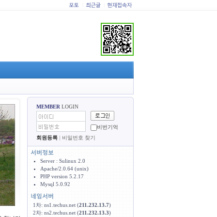
|
|
MEMBER
LOGIN
비번기억
회원등록
|
비밀번호 찾기
Server : Sulinux 2.0
Apache/2.0.64 (unix)
PHP version 5.2.17
Mysql 5.0.92
1차: ns1.techus.net (
211.232.13.7
)
2차: ns2.techus.net (
211.232.13.3
)