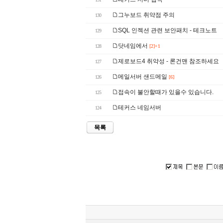
그누보드 취약점 주의
130
SQL 인젝션 관련 보안패치 - 테크노트
129
닷네임에서
128
[2]+1
제로보드4 취약성 - 론건맨 참조하세요
127
메일서버 샌드메일
126
[6]
접속이 불안할때가 있을수 있습니다.
125
테커스 네임서버
124
목록