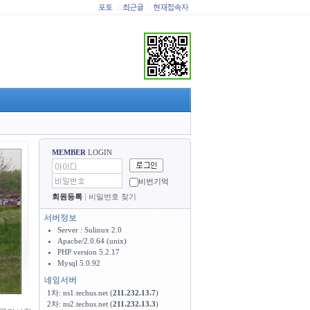
|
|
MEMBER
LOGIN
비번기억
회원등록
|
비밀번호 찾기
Server : Sulinux 2.0
Apache/2.0.64 (unix)
PHP version 5.2.17
Mysql 5.0.92
1차: ns1.techus.net (
211.232.13.7
)
2차: ns2.techus.net (
211.232.13.3
)