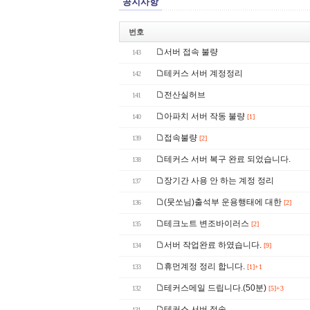
공지사항
번호
서버 접속 불량
143
테커스 서버 계정정리
142
전산실허브
141
아파치 서버 작동 불량
140
[1]
접속불량
139
[2]
테커스 서버 복구 완료 되었습니다.
138
장기간 사용 안 하는 계정 정리
137
(뭇쏘님)출석부 운용행태에 대한
136
[2]
테크노트 변조바이러스
135
[2]
서버 작업완료 하였습니다.
134
[9]
휴먼계정 정리 합니다.
133
[1]+1
테커스메일 드립니다.(50분)
132
[5]+3
테커스 서버 접속
131