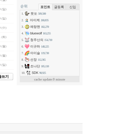
포인트
글등록
신입
9 (일)
뭇쏘
1.
509,500
9 (일)
아이케
2.
268,835
예랑맨
3.
182,270
9 (수)
bluewolf
4.
163,255
1 (화)
청주산의
5.
154,710
이규하
0 (월)
6.
148,225
아이슬
7.
119,730
0 (월)
선장
8.
112,365
9 (일)
조나단
9.
105,110
SDK
10.
98,925
글쓰기
cache update:0 minute