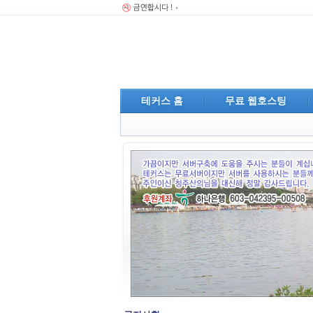
테커스 홈
무료 웹호스팅