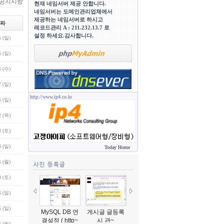
공지사항
현재 네임서버 제공 안합니다.
네임서버는 도메인관리업체에서
제공하는 네임서버로 하시고
짜
레코드관리 A : 211.232.13.7 로
설정 하세요.감사합니다.
5 (일)
6 (일)
5 (수)
7 (일)
http://www.ip4.co.kr
5 (일)
2 (목)
3 (토)
3 (일)
Today Home
5 (월)
9 (토)
6 (일)
5 (일)
MySQL DB 연
게시글 글등록
게시판 글등록
선생님 설명입
결설정 ( http~
시 관~
시 관~
니다..^~
5 (월)