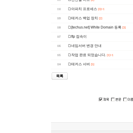
아파치 프로세스
110
[3]+1
테커스 백업 장치
109
[2]
[techus.net] White Domain 등록
108
[3]
ftp 접속이
107
네임서버 변경 안내
106
작업 완료 되었습니다.
105
[1]+1
테커스 서버
104
[5]
목록