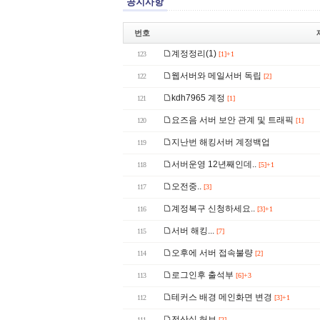
공지사항
번호
계정정리(1)
123
[1]+1
웹서버와 메일서버 독립
122
[2]
kdh7965 계정
121
[1]
요즈음 서버 보안 관계 및 트래픽
120
[1]
지난번 해킹서버 계정백업
119
서버운영 12년째인데..
118
[5]+1
오전중..
117
[3]
계정복구 신청하세요..
116
[3]+1
서버 해킹...
115
[7]
오후에 서버 접속불량
114
[2]
로그인후 출석부
113
[6]+3
테커스 배경 메인화면 변경
112
[3]+1
전산실 허브
111
[2]