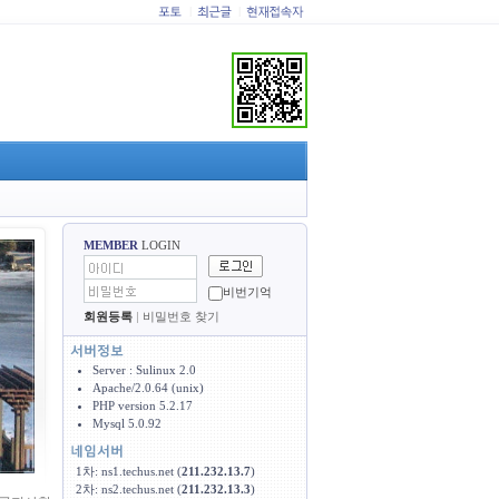
|
|
MEMBER
LOGIN
비번기억
회원등록
|
비밀번호 찾기
Server : Sulinux 2.0
Apache/2.0.64 (unix)
PHP version 5.2.17
Mysql 5.0.92
1차: ns1.techus.net (
211.232.13.7
)
2차: ns2.techus.net (
211.232.13.3
)