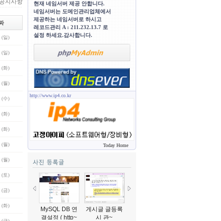
공지사항
현재 네임서버 제공 안합니다.
네임서버는 도메인관리업체에서
제공하는 네임서버로 하시고
짜
레코드관리 A : 211.232.13.7 로
설정 하세요.감사합니다.
 (일)
 (일)
 (화)
 (월)
http://www.ip4.co.kr
 (수)
 (화)
 (화)
 (월)
Today Home
 (월)
 (토)
 (금)
 (화)
MySQL DB 연
게시글 글등록
게시판 글등록
선생님 설명입
결설정 ( http~
시 관~
시 관~
니다..^~
 (금)