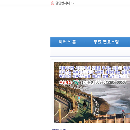
테커스 홈
무료 웹호스팅