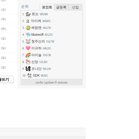
포인트
글등록
신입
 (금)
뭇쏘
1.
509,500
 (목)
아이케
2.
268,835
예랑맨
3.
182,270
 (화)
bluewolf
4.
163,255
 (일)
청주산의
5.
154,710
이규하
 (일)
6.
148,225
아이슬
7.
119,730
 (일)
선장
8.
112,365
 (일)
조나단
9.
105,110
SDK
10.
98,925
글쓰기
cache update:0 minute