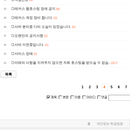
테커스 웹호스팅 장애 공지
90
[6]
테커스 계정 정비 합니다.
89
[2]
서버 분리중 디비 소실이 있었습니다.
88
[2]
오랜만의 공지사항
87
[2]
서버 이전중입니다.
86
[1]
서비스 장애
85
[1]
아래의 사항을 지켜주지 않으면 저희 호스팅을 받으실 수 없습..
84
[2]+2
목록
1
2
3
4
5
6
7
홈
개인정보 취급방침