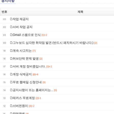
공지사항
번호
제목
작업 재공지
103
서버 작업 공지
102
Gmail 스팸으로 인식
101
[1]+2
그누보드 심각한 취약점 발견 (반드시 패치하시기 바랍니다.)
100
[2]
계속 사고치는
99
[7]
허브단락 문제 발생
98
[2]
서버 계정 정비중입니다.
97
[3]+2
계정 삭제공지
96
[8]+6
무료 웹메일 신청안내
95
[3]
공지사항이 뜨는 홈페이지는...
94
[5]
테커스 무료계정
93
[2]+1
서버전원이
92
[3]+2
작업완료
91
[4]