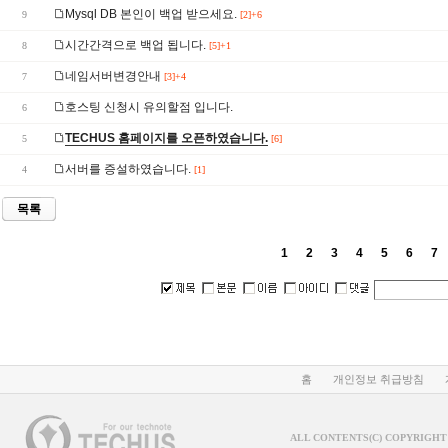
Mysql DB 본인이 백업 받으세요.
9
[2]+6
시간간격으로 백업 됩니다.
8
[5]+1
네임서버변경안내
7
[3]+4
호스팅 신청시 유의할점 입니다.
6
TECHUS 홈페이지를 오픈하였습니다.
5
[6]
서버를 증설하였습니다.
4
[1]
목록
1
2
3
4
5
6
7
홈
개인정보 취급방침
ALL CONTENTS(C) COPYRIGHT 