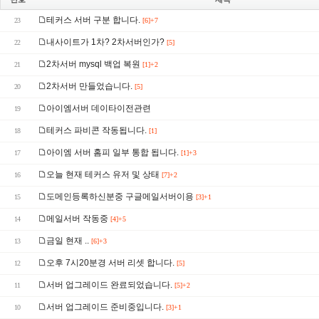
테커스 서버 구분 합니다.
23
[6]+7
내사이트가 1차? 2차서버인가?
22
[5]
2차서버 mysql 백업 복원
21
[1]+2
2차서버 만들었습니다.
20
[5]
아이엠서버 데이타이전관련
19
테커스 파비콘 작동됩니다.
18
[1]
아이엠 서버 홈피 일부 통합 됩니다.
17
[1]+3
오늘 현재 테커스 유저 및 상태
16
[7]+2
도메인등록하신분중 구글메일서버이용
15
[3]+1
메일서버 작동중
14
[4]+5
금일 현재 ..
13
[6]+3
오후 7시20분경 서버 리셋 합니다.
12
[5]
서버 업그레이드 완료되었습니다.
11
[5]+2
서버 업그레이드 준비중입니다.
10
[3]+1