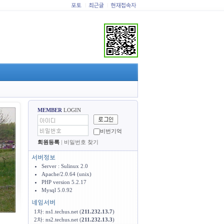
|
|
MEMBER
LOGIN
비번기억
회원등록
|
비밀번호 찾기
Server : Sulinux 2.0
Apache/2.0.64 (unix)
PHP version 5.2.17
Mysql 5.0.92
1차: ns1.techus.net (
211.232.13.7
)
2차: ns2.techus.net (
211.232.13.3
)