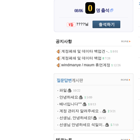
0
명 출석
08/06
????님
공지사항
계정폐쇄 및 데이타 백업건 -..
1
8/01
계정폐쇄 및 데이터 백업
8
7/28
windmanye / maum 휴먼계정
1
12/26
파일
10/22
안녕하세요
1
5/09
배너입니다^^
1
8/13
계정 관리자 알려주세요 ..
2
3/21
선생님, 안녕하세요!
10/12
선생님 안녕하세요 석일이..
5
7/19
테크노트