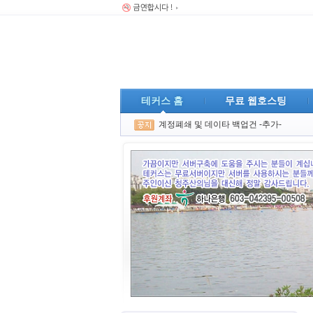
테커스 홈
무료 웹호스팅
계정폐쇄 및 데이타 백업건 -추가-