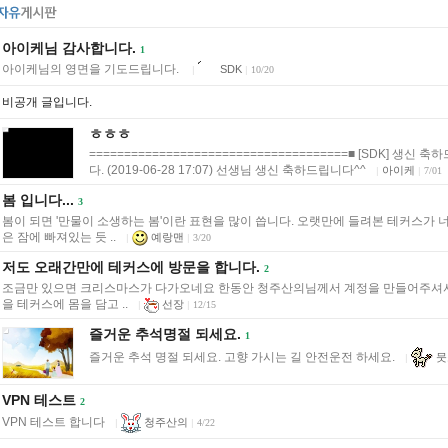
아이케님 감사합니다.
1
아이케님의 영면을 기도드립니다.
SDK
|
|
10/20
비공개 글입니다.
ㅎㅎㅎ
=====================================■ [SDK] 생신 
다. (2019-06-28 17:07) 선생님 생신 축하드립니다^^
아이케
|
|
7/01
봄 입니다...
3
봄이 되면 '만물이 소생하는 봄'이란 표현을 많이 씁니다. 오랫만에 들려본 테커스가 
은 잠에 빠져있는 듯 ..
예랑맨
|
|
3/20
저도 오래간만에 테커스에 방문을 합니다.
2
조금만 있으면 크리스마스가 다가오네요 한동안 청주산의님께서 계정을 만들어주셔
을 테커스에 몸을 담고 ..
선장
|
|
12/15
즐거운 추석명절 되세요.
1
즐거운 추석 명절 되세요. 고향 가시는 길 안전운전 하세요.
뭇
|
VPN 테스트
2
VPN 테스트 합니다
청주산의
|
|
4/22