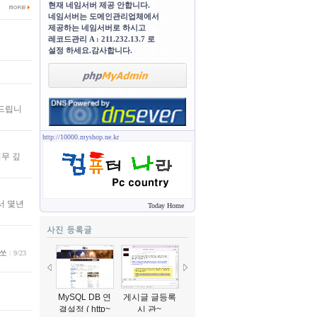
현재 네임서버 제공 안합니다.
네임서버는 도메인관리업체에서
제공하는 네임서버로 하시고
레코드관리 A : 211.232.13.7 로
설정 하세요.감사합니다.
축하드립니
http://10000.myshop.ne.kr
너무 깊
서 몇년
Today Home
쏘
|
9/23
MySQL DB 연
게시글 글등록
게시판 글등록
선생님 설명입
결설정 ( http~
시 관~
시 관~
니다..^~